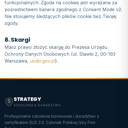
funkcjonalnych. Zgoda na cookies jest wyrażana za
pośrednictwem banera zgodnego z Consent Mode v2.
Nie stosujemy śledzących plików cookie bez Twojej
zgody.
8. Skargi
Masz prawo złożyć skargę do Prezesa Urzędu
Ochrony Danych Osobowych (ul. Stawki 2, 00-193
Warszawa,
uodo.gov.pl
).
STRATEGY
SZKOLENIA & DORADZTWO
Profesjonalne szkolenia biznesowe i doradztwo z
certyfikatem SUS 2.0. Członek Polskiej Izby Firm