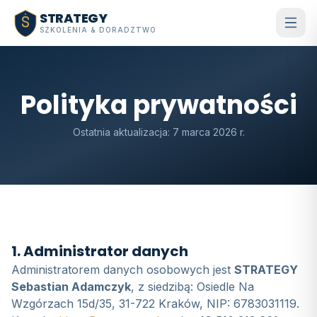
Przejdź do treści głównej
STRATEGY
SZKOLENIA & DORADZTWO
Polityka prywatności
Ostatnia aktualizacja: 7 marca 2026 r.
1. Administrator danych
Administratorem danych osobowych jest
STRATEGY
Sebastian Adamczyk
, z siedzibą:
Osiedle Na
Wzgórzach 15d/35, 31-722 Kraków
, NIP:
6783031119
.